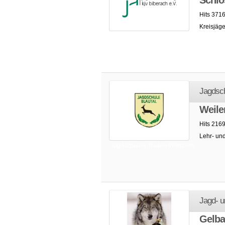
Schlo
Hits 3716
Kreisjäge
Jagdschulen: Baden-Württemb.
Jagdsch
Weile
Hits 216
Lehr- und
Jagdschulen: Baden-Württemb.
Jagd- u
Gelba