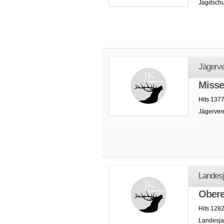
Jagdschu
Jagdschulen: Baden-Württemb.
Jägerve
Misse
Hits 137
Jägerver
Jagdschulen: Baden-Württemb.
Landes
Obere
Hits 1282
Landesja