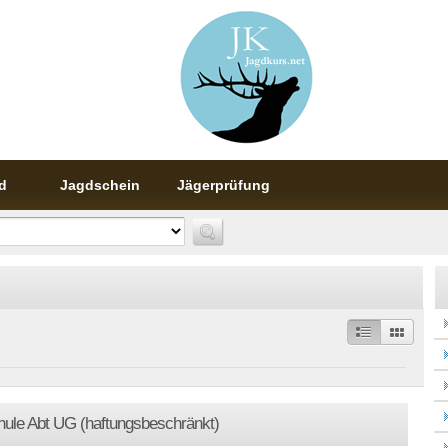
d
Jagdschein
Jägerprüfung
ule Abt UG (haftungsbeschränkt)