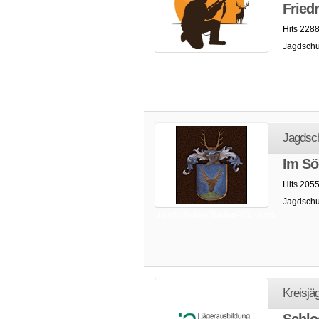
Friedr
Hits 2288
Jagdschu
Jagdschulen: Baden-Württemb.
Jagdsch
Im Sö
Hits 2055
Jagdschu
Jagdschulen: Baden-Württemb.
Kreisjä