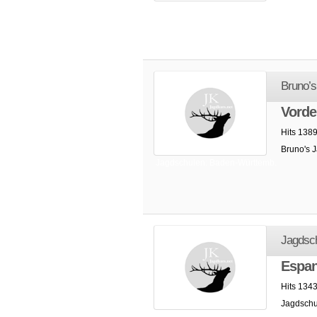
Jagdschulen: Baden-Württemb.
Bruno’s
Vorde
Hits 138
Bruno's 
Jagdschulen: Baden-Württemb.
Jagdsc
Espan
Hits 134
Jagdsch