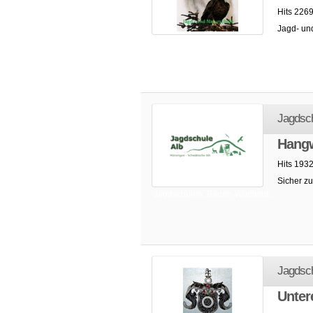
Hits 226
Jagd- und
Jagdschulen: Baden-Württemb.
Jagdsch
Hangw
Hits 193
Sicher zu
Jagdschulen: Baden-Württemb.
Jagdsc
Unter