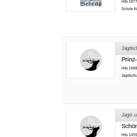
Hits 1877
Schule fü
Jagdschulen: Baden-Württemb.
Jagdsc
Prinz
Hits 168
Jagdschu
Jagdschulen: Baden-Württemb.
Jagd- u
Schön
Hits 145